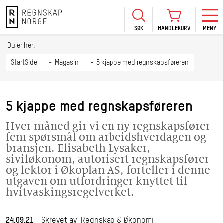
SØK
HANDLEKURV
MENY
LOGG INN
KURS
BLI MEDLEM
Du er her:
HANDLEKURV
Se Kur
StartSide
Magasin
5 kjappe med regnskapsføreren
Sertif
TIL BETALING
HANDLE FLERE KURS
Abonn
5 kjappe med regnskapsføreren
Mine k
Hver måned gir vi en ny regnskapsfører
Fagdag
fem spørsmål om arbeidshverdagen og
2026
bransjen. Elisabeth Lysaker,
siviløkonom, autorisert regnskapsfører
Kurs f
og lektor i Økoplan AS, forteller i denne
kommu
utgaven om utfordringer knyttet til
hvitvaskingsregelverket.
24.09.21
Skrevet av Regnskap & Økonomi