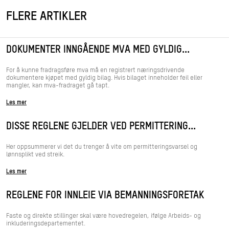
FLERE ARTIKLER
DOKUMENTER INNGÅENDE MVA MED GYLDIG...
For å kunne fradragsføre mva må en registrert næringsdrivende
dokumentere kjøpet med gyldig bilag. Hvis bilaget inneholder feil eller
mangler, kan mva-fradraget gå tapt.
Les mer
DISSE REGLENE GJELDER VED PERMITTERING...
Her oppsummerer vi det du trenger å vite om permitteringsvarsel og
lønnsplikt ved streik.
Les mer
REGLENE FOR INNLEIE VIA BEMANNINGSFORETAK
Faste og direkte stillinger skal være hovedregelen, ifølge Arbeids- og
inkluderingsdepartementet.