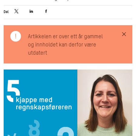
Del
!
Artikkelen er over ett år gammel
og innholdet kan derfor være
utdatert