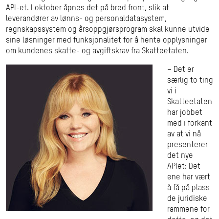
API-et. I oktober åpnes det på bred front, slik at
leverandører av lønns- og personaldatasystem,
regnskapssystem og årsoppgjørsprogram skal kunne utvide
sine løsninger med funksjonalitet for å hente opplysninger
om kundenes skatte- og avgiftskrav fra Skatteetaten.
– Det er
særlig to ting
vi i
Skatteetaten
har jobbet
med i forkant
av at vi nå
presenterer
det nye
APIet: Det
ene har vært
å få på plass
de juridiske
rammene for