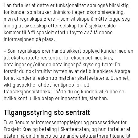
Han forteller at dette er funksjonalitet som også blir viktig
for kunder som bruker Unimicro i egen økonomiavdeling,
men at regnskapsførere – som vil slippe å måtte logge seg
inn og ut av selskap etter selskap for å sjekke saldo –
kommer til å få spesielt stort utbytte av å få denne
informasjonen på plass.
– Som regnskapsfører har du sikkert opplevd kunder med en
litt ekstra rotete reskontro, for eksempel med krav,
betalinger og/eller delbetalinger på kryss og tvers. Da
forstår du nok intuitivt nytten av at det blir enklere å sørge
for at kundens reskontro matcher skatteetatens. Et annet
viktig aspekt er at det her åpnes for full
transaksjonshistorikk – både du og kunden vil kunne se
hvilke konti ulike beløp er innbetalt fra, sier han.
Tilgangsstyring sto sentralt
Tuva Benum er Interessentoppfølger og prosessdriver for
Prosjekt Krav og betaling i Skatteetaten, og hun forteller at
etaten nå gir Unimicro og tre andre pilotpartnere tilgang til