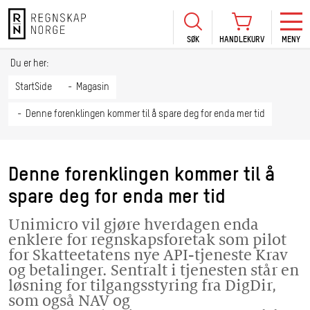
SØK
HANDLEKURV
MENY
LOGG INN
KURS
BLI MEDLEM
Du er her:
HANDLEKURV
Se Kur
StartSide
Magasin
Sertif
Denne forenklingen kommer til å spare deg for enda mer tid
TIL BETALING
HANDLE FLERE KURS
Abonn
Mine k
Denne forenklingen kommer til å
Fagdag
spare deg for enda mer tid
2026
Kurs f
Unimicro vil gjøre hverdagen enda
kommu
enklere for regnskapsforetak som pilot
for Skatteetatens nye API-tjeneste Krav
og betalinger. Sentralt i tjenesten står en
løsning for tilgangsstyring fra DigDir,
som også NAV og