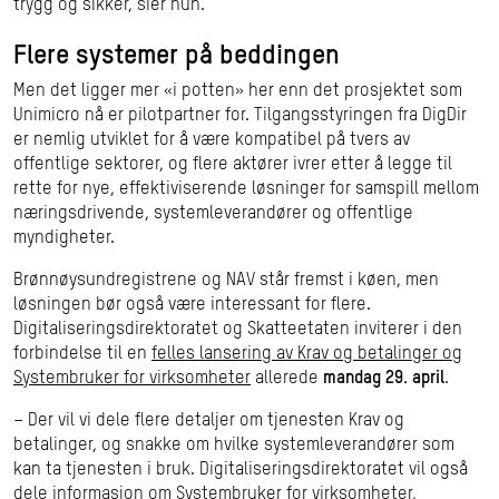
trygg og sikker, sier hun.
Flere systemer på beddingen
Men det ligger mer «i potten» her enn det prosjektet som
Unimicro nå er pilotpartner for. Tilgangsstyringen fra DigDir
er nemlig utviklet for å være kompatibel på tvers av
offentlige sektorer, og flere aktører ivrer etter å legge til
rette for nye, effektiviserende løsninger for samspill mellom
næringsdrivende, systemleverandører og offentlige
myndigheter.
Brønnøysundregistrene og NAV står fremst i køen, men
løsningen bør også være interessant for flere.
Digitaliseringsdirektoratet og Skatteetaten inviterer i den
forbindelse til en
felles lansering av Krav og betalinger og
Systembruker for virksomheter
allerede
mandag 29. april
.
– Der vil vi dele flere detaljer om tjenesten Krav og
betalinger, og snakke om hvilke systemleverandører som
kan ta tjenesten i bruk. Digitaliseringsdirektoratet vil også
dele informasjon om Systembruker for virksomheter,