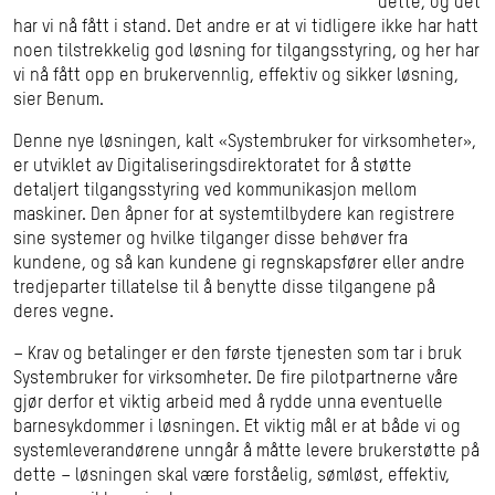
dette, og det
har vi nå fått i stand. Det andre er at vi tidligere ikke har hatt
noen tilstrekkelig god løsning for tilgangsstyring, og her har
vi nå fått opp en brukervennlig, effektiv og sikker løsning,
sier Benum.
Denne nye løsningen, kalt «Systembruker for virksomheter»,
er utviklet av Digitaliseringsdirektoratet for å støtte
detaljert tilgangsstyring ved kommunikasjon mellom
maskiner. Den åpner for at systemtilbydere kan registrere
sine systemer og hvilke tilganger disse behøver fra
kundene, og så kan kundene gi regnskapsfører eller andre
tredjeparter tillatelse til å benytte disse tilgangene på
deres vegne.
– Krav og betalinger er den første tjenesten som tar i bruk
Systembruker for virksomheter. De fire pilotpartnerne våre
gjør derfor et viktig arbeid med å rydde unna eventuelle
barnesykdommer i løsningen. Et viktig mål er at både vi og
systemleverandørene unngår å måtte levere brukerstøtte på
dette – løsningen skal være forståelig, sømløst, effektiv,