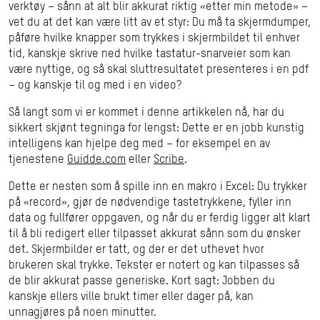
verktøy – sånn at alt blir akkurat riktig «etter min metode» –
vet du at det kan være litt av et styr: Du må ta skjermdumper,
påføre hvilke knapper som trykkes i skjermbildet til enhver
tid, kanskje skrive ned hvilke tastatur-snarveier som kan
være nyttige, og så skal sluttresultatet presenteres i en pdf
– og kanskje til og med i en video?
Så langt som vi er kommet i denne artikkelen nå, har du
sikkert skjønt tegninga for lengst: Dette er en jobb kunstig
intelligens kan hjelpe deg med – for eksempel en av
tjenestene
Guidde.com
eller
Scribe
.
Dette er nesten som å spille inn en makro i Excel: Du trykker
på «record», gjør de nødvendige tastetrykkene, fyller inn
data og fullfører oppgaven, og når du er ferdig ligger alt klart
til å bli redigert eller tilpasset akkurat sånn som du ønsker
det. Skjermbilder er tatt, og der er det uthevet hvor
brukeren skal trykke. Tekster er notert og kan tilpasses så
de blir akkurat passe generiske. Kort sagt: Jobben du
kanskje ellers ville brukt timer eller dager på, kan
unnagjøres på noen minutter.