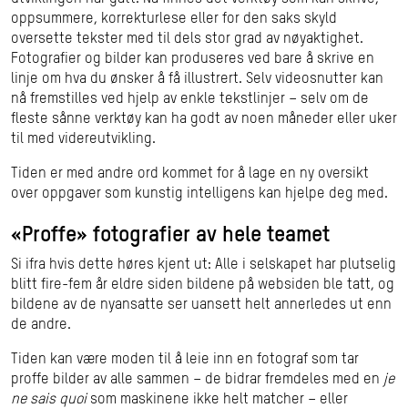
oppsummere, korrekturlese eller for den saks skyld
oversette tekster med til dels stor grad av nøyaktighet.
Fotografier og bilder kan produseres ved bare å skrive en
linje om hva du ønsker å få illustrert. Selv videosnutter kan
nå fremstilles ved hjelp av enkle tekstlinjer – selv om de
fleste sånne verktøy kan ha godt av noen måneder eller uker
til med videreutvikling.
Tiden er med andre ord kommet for å lage en ny oversikt
over oppgaver som kunstig intelligens kan hjelpe deg med.
«Proffe» fotografier av hele teamet
Si ifra hvis dette høres kjent ut: Alle i selskapet har plutselig
blitt fire-fem år eldre siden bildene på websiden ble tatt, og
bildene av de nyansatte ser uansett helt annerledes ut enn
de andre.
Tiden kan være moden til å leie inn en fotograf som tar
proffe bilder av alle sammen – de bidrar fremdeles med en
je
ne sais quoi
som maskinene ikke helt matcher – eller