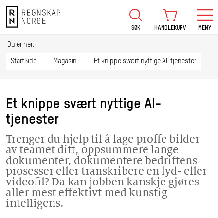
SØK
HANDLEKURV
MENY
LOGG INN
KURS
BLI MEDLEM
Du er her:
HANDLEKURV
Se Kur
StartSide
Magasin
Et knippe svært nyttige AI-tjenester
Sertif
TIL BETALING
HANDLE FLERE KURS
Abonn
Et knippe svært nyttige AI-
Mine k
tjenester
Fagdag
Trenger du hjelp til å lage proffe bilder
2026
av teamet ditt, oppsummere lange
Kurs f
dokumenter, dokumentere bedriftens
kommu
prosesser eller transkribere en lyd- eller
videofil? Da kan jobben kanskje gjøres
aller mest effektivt med kunstig
intelligens.