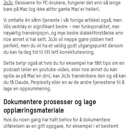
JoJo
. Dessverre for PC-brukere, fungerer det enn så lenge
bare på Mac (og ikke altfor gamle Mac’er heller).
Vi omtalte én sånn tjeneste i vår forrige artikkel også, men
VGs verktøy er signifikant bedre – mer funksjonalitet, mer
nøyaktig transkripsjon, og mye bedre dialektforståelse enn
noe annet vi har sett. JoJo vil neppe gjøre jobben helt
perfekt, men du vil ha et veldig godt utgangspunkt dersom
du kan ta deg tid til litt lett korrekturlesning.
Dette betyr også at hvis du for eksempel har fått tips om en
podcast (eller en youtube-video, eller noe annet du kan
spille av på Mac’en din), kan JoJo transkribere den og så kan
du få Claude, Perplexity eller en av de andre tjenestene til å
lage en oppsummering.
Dokumentere prosesser og lage
opplæringsmateriale
Hvis du noen gang har hatt behov for å dokumentere
utførelsen av en gitt oppgave, for eksempel i et bestemt