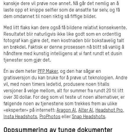
kanskje dere vil prøve noe annet. Nå går det nemlig an å
laste opp et knippe selfier som de ansatte tar selv, og få
dem omdannet til noen riktig så fiffige bilder.
Med litt flaks kan dere også få bildene relativt konsekvente.
Resultatet blir naturligvis ikke like godt som en ordentlig
fotograf kan gjøre det, men kostnaden blir bokstavelig talt
en brøkdel. Faktisk er denne prosessen nå blitt så vanlig å
håndtere med kunstig intelligens at vi fant rundt et dusin
tjenester som gjør det.
Én av dem heter
PFP Maker
, og den har sågar en
gratisversjon du kan bruke for å prøve ut teknologien. Andre
vil, med noen timers ledetid, produsere noen titalls
versjoner å velge mellom, alt for summer fra rundt 20 til litt
over 30 dollar. For deg som vil teste ut noen alternativer, er
følgende noen av tjenestene som trekkes frem av ulike
«eksperter» på internett:
Aragon AI
,
Alter AI
,
Headshot Pro
,
Insta Headshots
,
ProPhotos
eller
Snap Headshots
.
Oppsummering av tunge dokumenter