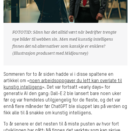
FOTOTID: Sånn har det alltid vært når bedrifter trengte
nye bilder til webben sin. Men med kunstig intelligens
finnes det nå alternativer som kanskje er enklere?
(Illustrasjon produsert med Midjourney)
Sommeren for to år siden hadde vi i disse spaltene en
artikkel om «
noen arbeidsoppgaver du lett kan overlate til
kunstig intelligens
». Det var fortsatt «early days» for
generativ AI den gang: Dall-E 2 ble lansert bare noen uker
før og var fremdeles utilgjengelig for de fleste, og det var
ennå flere måneder før ChatGPT ble sluppet løs på verden og
fikk alle til å snakke om kunstig intelligens.
To år senere er det nesten til å miste pusten av hvor fort
utviklingen har gått: Nå finnes det verktøy som kan skrive,