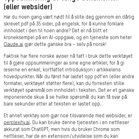
(eller websider)
Har du noen gang vært nødt til å slite deg gjennom en dårlig
skrevet pdf på 35 sider, på engelsk, for å kunne forklare
innholdet i den til noen andre? Det er nå blitt et
kroneksempel på en AI-oppgave, og en tjeneste som heter
Claude.ai
gjør dette ganske bra – selv på norsk!
Faktisk har flere norske aviser nå tatt i bruk dette verktøyet
til å gjøre oppsummeringer av sine egne artikler, for å gi
leserne en enkel, kortfattet introduksjon i artikkelens
hovedpunkter. Når du først har lastet opp pdf’en (eller andre
formater, verktøyet støtter flere), kan du forresten stille
verktøyet spørsmål om innholdet i teksten. Det er et ganske
imponerende skue å se hvilke spørsmål du kan få svar på
bare sekunder etter at teksten er lastet opp.
Et annet verktøy som gjør noe tilsvarende med websider, er
perplexity.ai
. Du kan bruke denne tjenesten i en nettleser
akkurat som ChatGPT, men hvis du bruker Chrome som
nettleser, har de en extension/utvidelse som du kan