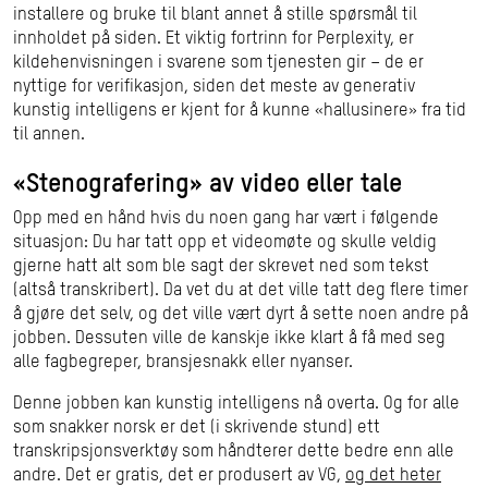
installere og bruke til blant annet å stille spørsmål til
innholdet på siden. Et viktig fortrinn for Perplexity, er
kildehenvisningen i svarene som tjenesten gir – de er
nyttige for verifikasjon, siden det meste av generativ
kunstig intelligens er kjent for å kunne «hallusinere» fra tid
til annen.
«Stenografering» av video eller tale
Opp med en hånd hvis du noen gang har vært i følgende
situasjon: Du har tatt opp et videomøte og skulle veldig
gjerne hatt alt som ble sagt der skrevet ned som tekst
(altså transkribert). Da vet du at det ville tatt deg flere timer
å gjøre det selv, og det ville vært dyrt å sette noen andre på
jobben. Dessuten ville de kanskje ikke klart å få med seg
alle fagbegreper, bransjesnakk eller nyanser.
Denne jobben kan kunstig intelligens nå overta. Og for alle
som snakker norsk er det (i skrivende stund) ett
transkripsjonsverktøy som håndterer dette bedre enn alle
andre. Det er gratis, det er produsert av VG,
og det heter