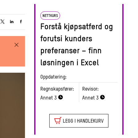
NETTKURS
Forstå kjøpsatferd og
forutsi kunders
preferanser – finn
løsningen i Excel
Oppdatering:
Regnskapsfører:
Revisor:
Annet
3
Annet
3
LEGG I HANDLEKURV