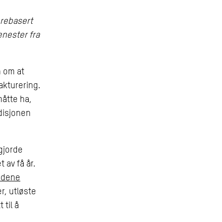
 rebasert
enester fra
 om at
akturering.
måtte ha,
adisjonen
 gjorde
 av få år.
undene
r, utløste
 til å