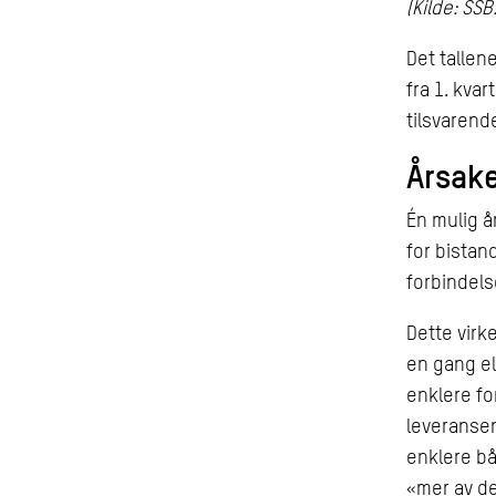
(Kilde: SSB
Det tallen
fra 1. kvar
tilsvarend
Årsake
Én mulig å
for bistan
forbindel
Dette virk
en gang el
enklere for
leveransen
enklere bå
«mer av de