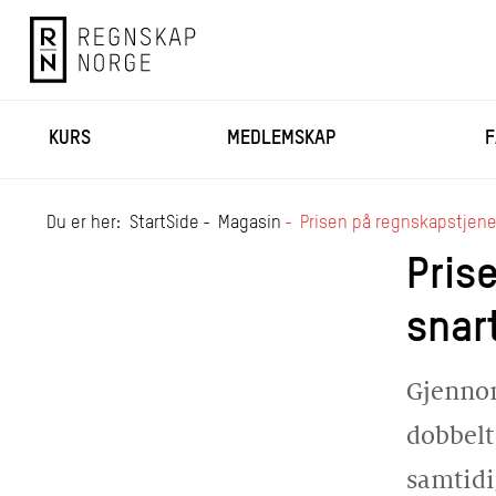
KURS
MEDLEMSKAP
F
Du er her:
StartSide
Magasin
Prisen på regnskapstjene
Pris
snar
Gjennom
dobbelt
samtidig