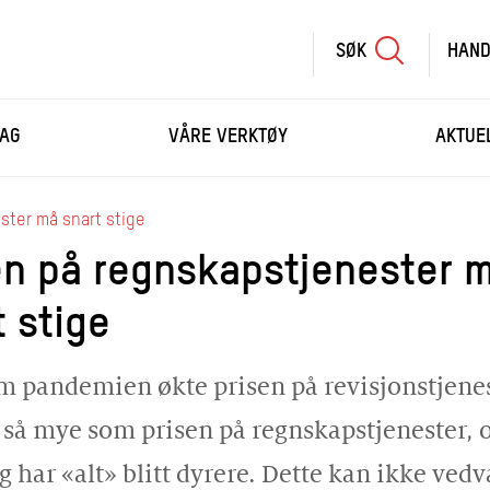
SØK
HAND
SØK
SKRIV
AG
VÅRE VERKTØY
AKTUE
INN
SØKETEKST
HANDLEKURV
ster må snart stige
en på regnskapstjenester 
HANDLE FLERE KURS
t stige
 pandemien økte prisen på revisjonstjene
 så mye som prisen på regnskapstjenester, 
 har «alt» blitt dyrere. Dette kan ikke vedv