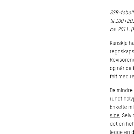
SSB-tabell
til 100 i 
ca. 2011. (
Kanskje h
regnskapsf
Revisorene
og når de 
falt med r
Da mindre s
rundt halv
Enkelte mi
sine
. Sel
det en hel
legge en 