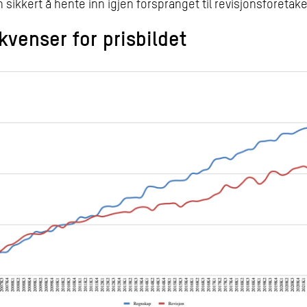
 sikkert å hente inn igjen forspranget til revisjonsforetak
venser for prisbildet