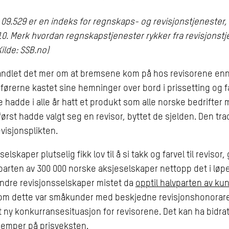
 09.529 er en indeks for regnskaps- og revisjonstjenester,
2010. Merk hvordan regnskapstjenester rykker fra revisjonstj
Kilde: SSB.no)
andlet det mer om at bremsene kom på hos revisorene enn
ørerne kastet sine hemninger over bord i prissetting og f
 hadde i alle år hatt et produkt som alle norske bedrifter 
først hadde valgt seg en revisor, byttet de sjelden. Den tr
evisjonsplikten.
elskaper plutselig fikk lov til å si takk og farvel til revisor,
parten av 300 000 norske aksjeselskaper nettopp det i løpet
ndre revisjonsselskaper mistet da
opptil halvparten av k
v om dette var småkunder med beskjedne revisjonshonorare
t ny konkurransesituasjon for revisorene. Det kan ha bidratt
demper på prisveksten.