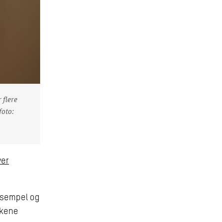
 flere
foto:
ver
eksempel og
akene