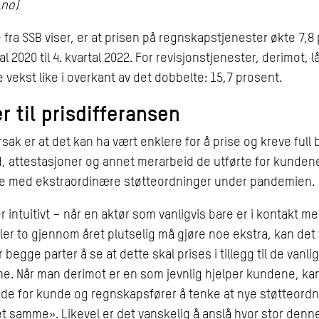
.no)
e fra SSB viser, er at prisen på regnskapstjenester økte 7,8
tal 2020 til 4. kvartal 2022. For revisjonstjenester, derimot, l
e vekst like i overkant av det dobbelte: 15,7 prosent.
r til prisdifferansen
rsak er at det kan ha vært enklere for å prise og kreve full 
d, attestasjoner og annet merarbeid de utførte for kundene
se med ekstraordinære støtteordninger under pandemien.
er intuitivt – når en aktør som vanligvis bare er i kontakt 
ler to gjennom året plutselig må gjøre noe ekstra, kan det
 begge parter å se at dette skal prises i tillegg til de vanli
e. Når man derimot er en som jevnlig hjelper kundene, ka
de for kunde og regnskapsfører å tenke at nye støtteordn
t samme». Likevel er det vanskelig å anslå hvor stor denn