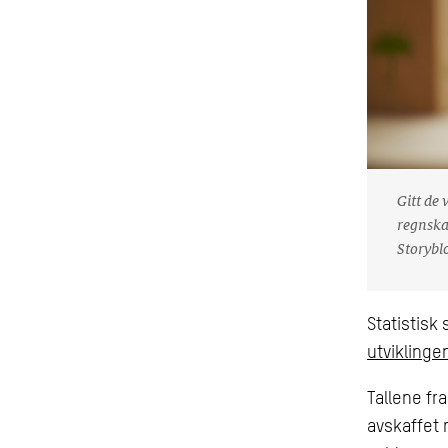
Gitt de 
regnskap
Storybl
Statistisk
utviklinge
Tallene fr
avskaffet 