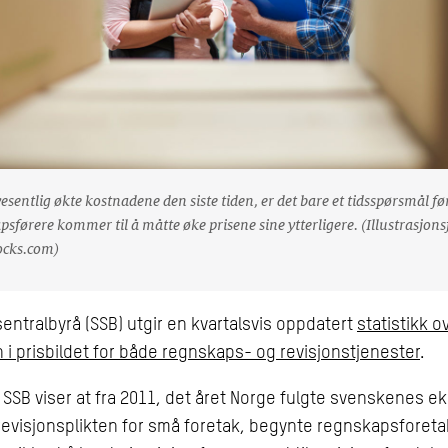
vesentlig økte kostnadene den siste tiden, er det bare et tidsspørsmål før
sførere kommer til å måtte øke prisene sine ytterligere. (Illustrasjons
ocks.com)
 sentralbyrå (SSB) utgir en kvartalsvis oppdatert
statistikk o
n i prisbildet for både regnskaps- og revisjonstjenester
.
a SSB viser at fra 2011, det året Norge fulgte svenskenes 
revisjonsplikten for små foretak, begynte regnskapsforet