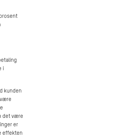
 prosent
å
betaling
 i
med kunden
 være
ge
n det være
inger er
e effekten