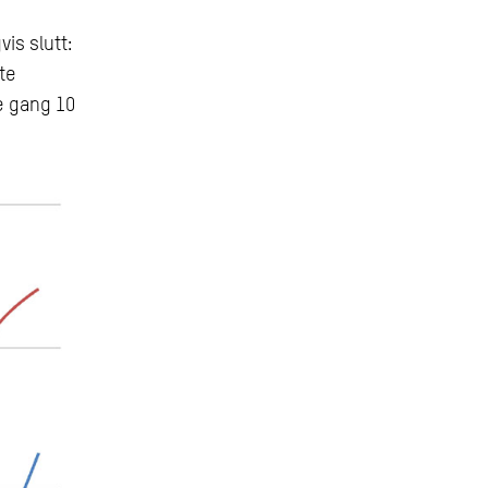
is slutt:
kte
e gang 10