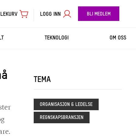
LEKURV
LOGG INN
BLI MEDLEM
LT
TEKNOLOGI
OM OSS
må
TIL BETALING
TEMA
ORGANISASJON & LEDELSE
ster
REGNSKAPSBRANSJEN
og
are.