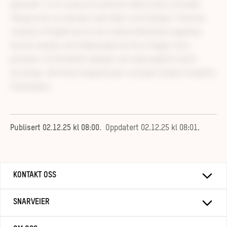
placerat. In id cursus mi pretium tellus duis convallis.
Tempus leo eu aenean sed diam urna tempor. Pulvinar
vivamus fringilla lacus nec metus bibendum egestas.
Iaculis massa nisl malesuada lacinia integer nunc
posuere. Ut hendrerit semper vel class aptent taciti
sociosqu. Ad litora torquent per conubia nostra inceptos
himenaeos.
Publisert
02.12.25 kl 08:00
.
Oppdatert
02.12.25 kl 08:01
.
KONTAKT OSS
SNARVEIER