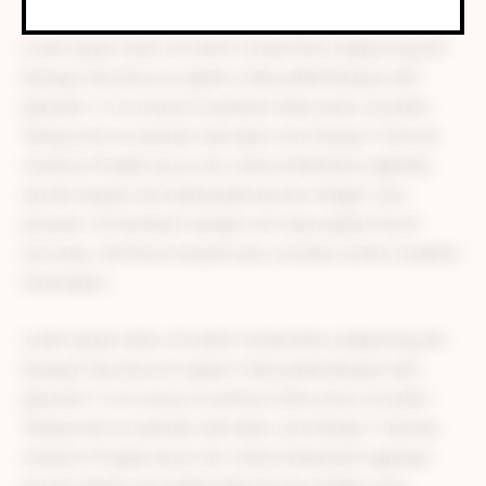
Lorem ipsum dolor sit amet consectetur adipiscing elit.
Quisque faucibus ex sapien vitae pellentesque sem
placerat. In id cursus mi pretium tellus duis convallis.
Tempus leo eu aenean sed diam urna tempor. Pulvinar
vivamus fringilla lacus nec metus bibendum egestas.
Iaculis massa nisl malesuada lacinia integer nunc
posuere. Ut hendrerit semper vel class aptent taciti
sociosqu. Ad litora torquent per conubia nostra inceptos
himenaeos.
Lorem ipsum dolor sit amet consectetur adipiscing elit.
Quisque faucibus ex sapien vitae pellentesque sem
placerat. In id cursus mi pretium tellus duis convallis.
Tempus leo eu aenean sed diam urna tempor. Pulvinar
vivamus fringilla lacus nec metus bibendum egestas.