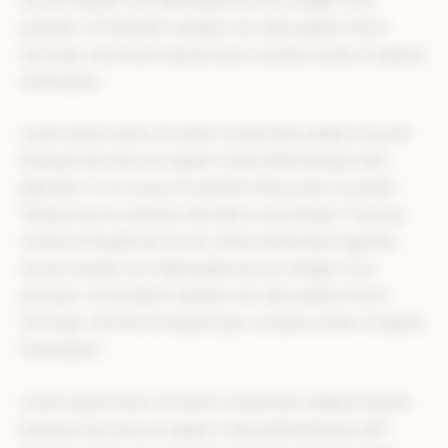
Iaculis massa nisl malesuada lacinia integer nunc
posuere. Ut hendrerit semper vel class aptent taciti
sociosqu. Ad litora torquent per conubia nostra inceptos
himenaeos.
Lorem ipsum dolor sit amet consectetur adipiscing elit.
Quisque faucibus ex sapien vitae pellentesque sem
placerat. In id cursus mi pretium tellus duis convallis.
Tempus leo eu aenean sed diam urna tempor. Pulvinar
vivamus fringilla lacus nec metus bibendum egestas.
Iaculis massa nisl malesuada lacinia integer nunc
posuere. Ut hendrerit semper vel class aptent taciti
sociosqu. Ad litora torquent per conubia nostra inceptos
himenaeos.
Lorem ipsum dolor sit amet consectetur adipiscing elit.
Quisque faucibus ex sapien vitae pellentesque sem