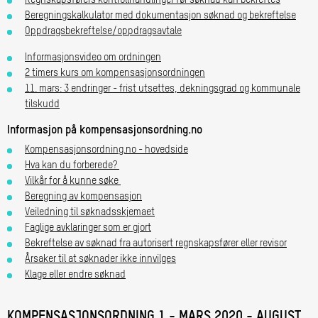
Regnskapsførers kontrollhandlinger før søknad kan bekreftes
Beregningskalkulator med dokumentasjon søknad og bekreftelse
Oppdragsbekreftelse/oppdragsavtale
Informasjonsvideo om ordningen
2 timers kurs om kompensasjonsordningen
11. mars: 3 endringer - frist utsettes, dekningsgrad og kommunale
tilskudd
Informasjon på kompensasjonsordning.no
Kompensasjonsordning.no - hovedside
Hva kan du forberede?
Vilkår for å kunne søke
Beregning av kompensasjon
Veiledning til søknadsskjemaet
Faglige avklaringer som er gjort
Bekreftelse av søknad fra autorisert regnskapsfører eller revisor
Årsaker til at søknader ikke innvilges
Klage eller endre søknad
KOMPENSASJONSORDNING 1 - MARS 2020 - AUGUST