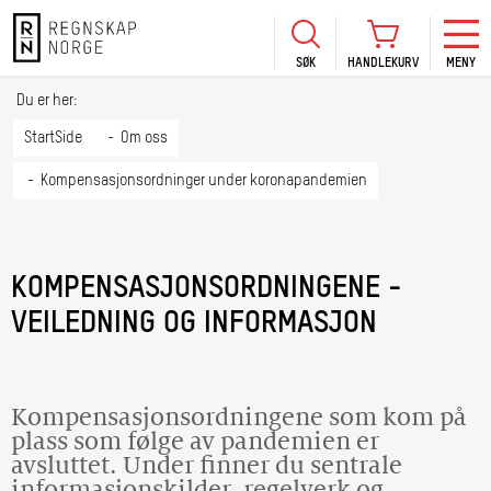
SØK
HANDLEKURV
MENY
LOGG INN
KURS
BLI MEDLEM
Du er her:
HANDLEKURV
Se Kur
StartSide
Om oss
Sertif
Kompensasjonsordninger under koronapandemien
TIL BETALING
HANDLE FLERE KURS
Abonn
Mine k
KOMPENSASJONSORDNINGENE -
Fagdag
2026
VEILEDNING OG INFORMASJON
Kurs f
kommu
Kompensasjonsordningene som kom på
plass som følge av pandemien er
avsluttet. Under finner du sentrale
informasjonskilder, regelverk og