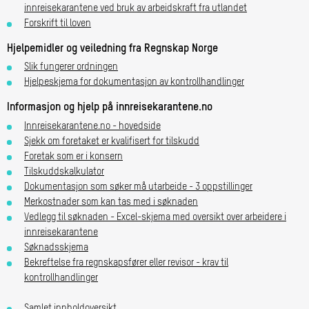
innreisekarantene ved bruk av arbeidskraft fra utlandet
Forskrift til loven
Hjelpemidler og veiledning fra Regnskap Norge
Slik fungerer ordningen
Hjelpeskjema for dokumentasjon av kontrollhandlinger
Informasjon og hjelp på innreisekarantene.no
Innreisekarantene.no - hovedside
Sjekk om foretaket er kvalifisert for tilskudd
Foretak som er i konsern
Tilskuddskalkulator
Dokumentasjon som søker må utarbeide - 3 oppstillinger
Merkostnader som kan tas med i søknaden
Vedlegg til søknaden - Excel-skjema med oversikt over arbeidere i
innreisekarantene
Søknadsskjema
Bekreftelse fra regnskapsfører eller revisor - krav til
kontrollhandlinger
Samlet innholdoversikt