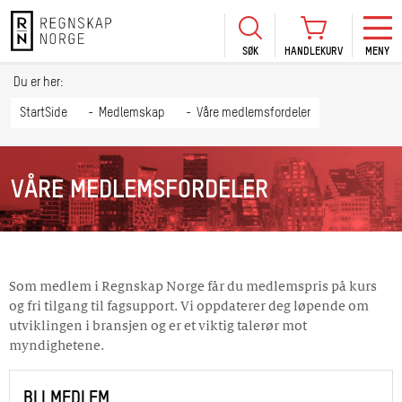
SØK
HANDLEKURV
MENY
LOGG INN
KURS
BLI MEDLEM
Du er her:
HANDLEKURV
Se Kur
StartSide
Medlemskap
Våre medlemsfordeler
Sertif
TIL BETALING
HANDLE FLERE KURS
Abonn
VÅRE MEDLEMSFORDELER
Mine k
Fagdag
2026
Kurs f
Som medlem i Regnskap Norge får du medlemspris på kurs
og fri tilgang til fagsupport. Vi oppdaterer deg løpende om
kommu
utviklingen i bransjen og er et viktig talerør mot
myndighetene.
BLI MEDLEM