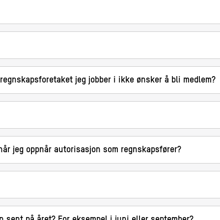
regnskapsforetaket jeg jobber i ikke ønsker å bli medlem?
 når jeg oppnår autorisasjon som regnskapsfører?
n sent på året? For eksempel i juni eller september?